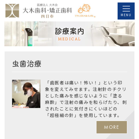
コ
ナ
ン
ビ
MENU
テ
ゲ
診療案内
ン
ー
MEDICAL
ツ
シ
へ
ョ
虫歯治療
ス
ン
キ
に
「歯医者は痛い！怖い！」という印
ッ
移
象を変えてみせます。注射針のチクリ
プ
動
とした痛みを感じないように「塗る
麻酔」で注射の痛みを和らげたり、刺
されたことに気付きにくいほどの
「超極細の針」を使用しています。
MORE