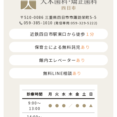
〒510-0086 三重県四日市市諏訪栄町5-5
059-385-1010
(発信専用:059-329-5222)
近鉄四日市駅東口から徒歩
１分
保育士による無料託児
あり
館内エレベーター
あり
無料LINE相談
あり
診療時間
月
火
水
木
金
土
日
9:00～
●
●
●
／
●
●
▲
13:00
14:00～