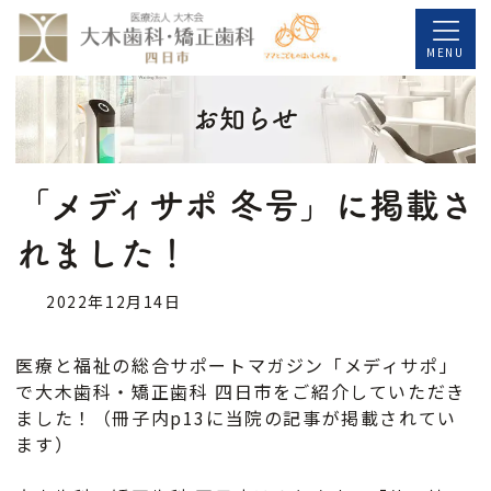
コ
ナ
ン
ビ
MENU
テ
ゲ
お知らせ
ン
ー
ツ
シ
へ
ョ
「メディサポ 冬号」に掲載さ
ス
ン
れました！
キ
に
ッ
移
2022年12月14日
プ
動
医療と福祉の総合サポートマガジン「メディサポ」
で大木歯科・矯正歯科 四日市をご紹介していただき
ました！（冊子内p13に当院の記事が掲載されてい
ます）