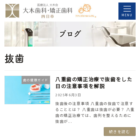
コ
ナ
ン
ビ
MENU
テ
ゲ
ブログ
ン
ー
ツ
シ
へ
ョ
抜歯
ス
ン
キ
に
八重歯の矯正治療で抜歯をした
歯の健康ガイド
ッ
移
日の注意事項を解説
プ
動
2025年6月3日
抜歯後の注意事項 八重歯の抜歯で注意す
ることとは？ 八重歯は抜歯が必要？ 八重
歯の矯正治療では、歯列を整えるために
抜歯が...
続きを読む