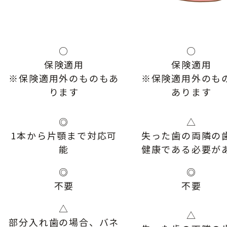
○
○
保険適用
保険適用
※保険適用外のものもあ
※保険適用外のも
ります
あります
◎
△
1本から片顎まで対応可
失った歯の両隣の
能
健康である必要が
◎
◎
不要
不要
△
△
部分入れ歯の場合、バネ