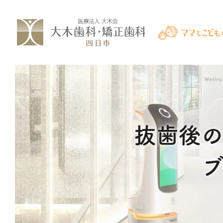
コ
ナ
ン
ビ
テ
ゲ
ン
ー
ツ
シ
へ
ョ
ス
ン
抜歯後の
キ
に
ッ
移
プ
動