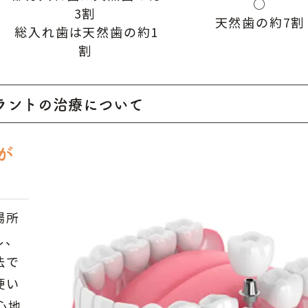
○
3割
天然歯の約7割
総入れ歯は天然歯の約1
割
ラントの治療について
が
場所
し、
法で
硬い
心地