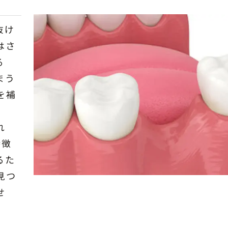
抜け
はさ
る
まう
を補
れ
特徴
るた
見つ
せ