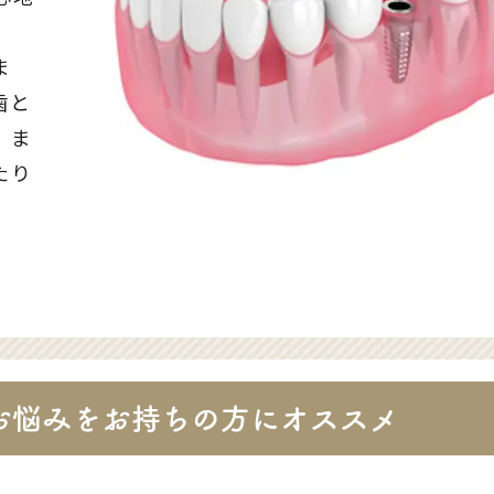
。
ま
歯と
。ま
たり
お悩みをお持ちの方にオススメ