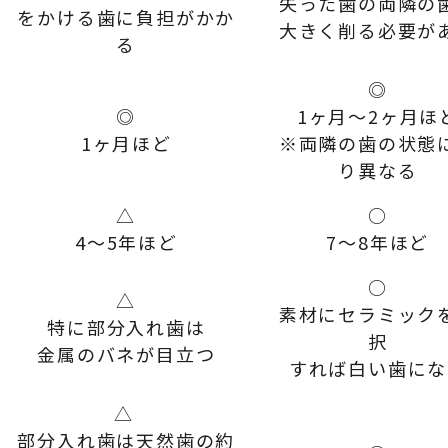
失った歯の両隣の
をかける歯に負担がかか
大きく削る必要が
る
◎
◎
1ヶ月～2ヶ月ほ
1ヶ月ほど
※両隣の歯の状態
り異なる
△
○
4～5年ほど
7〜8年ほど
○
△
素材にセラミック
特に部分入れ歯は
択
金属のバネが目立つ
すれば白い歯にな
△
部分入れ歯は天然歯の約