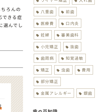
もちろんの
八重歯
前歯
応できる症
医療費
口内炎
に選んでし
妊婦
審美歯科
小児矯正
抜歯
歯周病
知覚過敏
矯正
虫歯
費用
部分矯正
金属アレルギー
銀歯
認
歯の豆知識