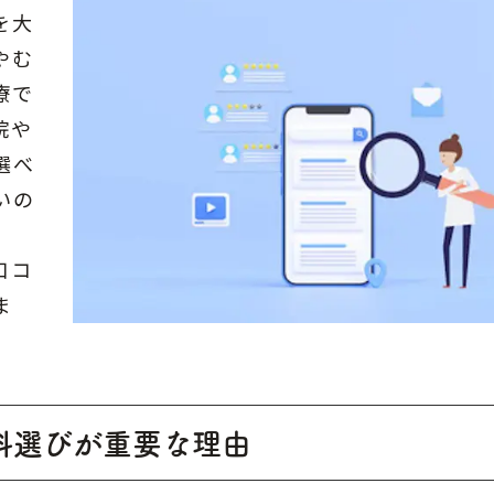
を大
やむ
療で
院や
選べ
いの
口コ
ま
科選びが重要な理由