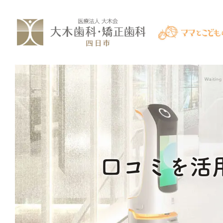
コ
ナ
ン
ビ
テ
ゲ
ン
ー
ツ
シ
へ
ョ
ス
ン
キ
に
ッ
移
口コミを活
プ
動