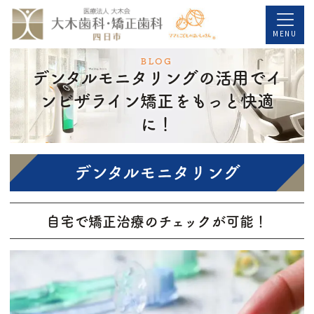
コ
ナ
ン
ビ
MENU
テ
ゲ
BLOG
デンタルモニタリングの活用でイ
ン
ー
ツ
シ
ンビザライン矯正をもっと快適
へ
ョ
に！
ス
ン
キ
に
デンタルモニタリング
ッ
移
プ
動
自宅で矯正治療のチェックが可能！
近年、目立たず快適に行える矯正治療として、
インビザラインが人気を集めています。そんな