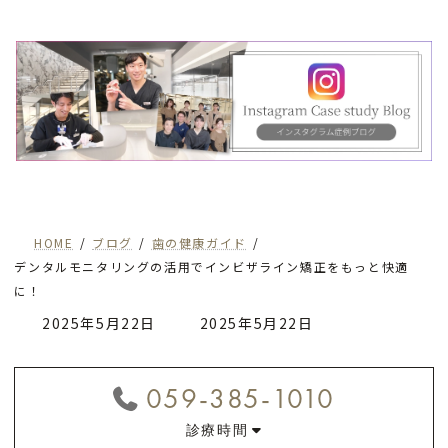
HOME
ブログ
歯の健康ガイド
デンタルモニタリングの活用でインビザライン矯正をもっと快適
に！
最
2025年5月22日
2025年5月22日
終
更
059-385-1010
新
診療時間
日