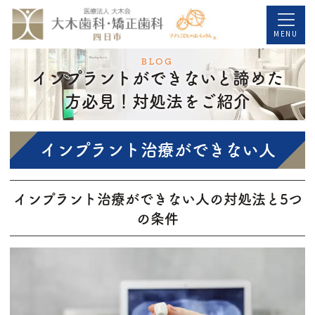
コ
ナ
ン
ビ
MENU
テ
ゲ
BLOG
インプラントができないと諦めた
ン
ー
ツ
シ
方必見！対処法をご紹介
へ
ョ
ス
ン
インプラント治療ができない人
キ
に
ッ
移
インプラント治療ができない人の対処法と5つ
プ
動
の条件
インプラントができない！なぜ断られた
か
近年では歯を失った方にとって、インプラント