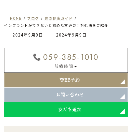
HOME
ブログ
歯の健康ガイド
インプラントができないと諦めた方必見！対処法をご紹介
最
2024年9月9日
2024年9月9日
終
更
059-385-1010
新
診療時間
日
時
WEB予約
:
お問い合わせ
友だち追加