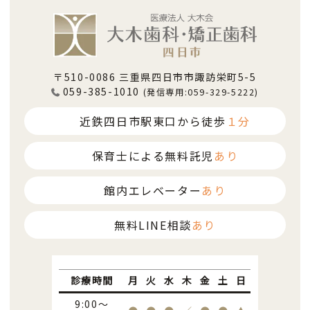
〒510-0086 三重県四日市市諏訪栄町5-5
059-385-1010
(発信専用:059-329-5222)
近鉄四日市駅東口から徒歩
１分
保育士による無料託児
あり
館内エレベーター
あり
無料LINE相談
あり
診療時間
月
火
水
木
金
土
日
9:00～