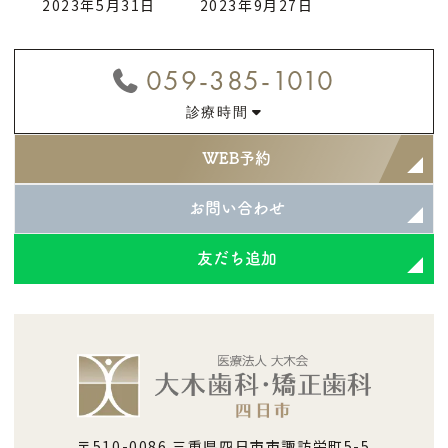
最
2023年5月31日
2023年9月27日
終
更
059-385-1010
新
診療時間
日
時
WEB予約
:
お問い合わせ
友だち追加
〒510-0086 三重県四日市市諏訪栄町5-5