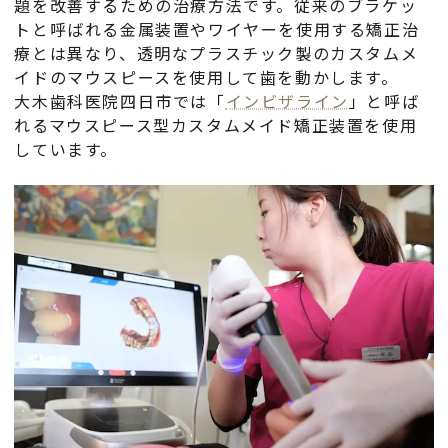
題を改善するための治療方法です。従来のブラケッ
トと呼ばれる金属装置やワイヤーを使用する矯正治
療とは異なり、透明なプラスチック製のカスタムメ
イドのマウスピースを使用して歯を動かします。
大木歯科医院四日市では「
インビザライン
」と呼ば
れるマウスピース型カスタムメイド矯正装置を使用
しています。
カスタムメイドの矯正装置
矯正治療で使用されるマウスピースは、歯科医
師や歯科技工士がお口の中を直接スキャンして
データ化するデジタルスキャナー「iTero」
と、設計ソフトウェアによって製作されます。
現在の歯列状態から、理想的な噛み合わせや歯
並びのシミュレーションを行い、その後上下の
歯列に合わせて多数の透明なマウスピースがで
きてきます。