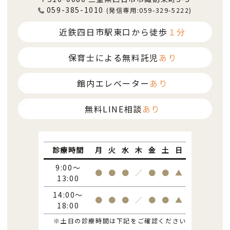
059-385-1010
(発信専用:059-329-5222)
近鉄四日市駅東口から徒歩
１分
保育士による無料託児
あり
館内エレベーター
あり
無料LINE相談
あり
診療時間
月
火
水
木
金
土
日
9:00～
●
●
●
／
●
●
▲
13:00
14:00～
●
●
●
／
●
●
▲
18:00
※土日の診療時間は下記をご確認ください