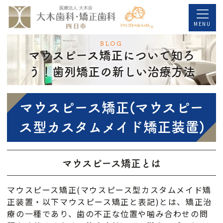
コ
ナ
ン
ビ
MENU
テ
ゲ
BLOG
マウスピース矯正について知ろ
ン
ー
ツ
シ
う！歯列矯正の新しい治療方法
へ
ョ
ス
ン
マウスピース矯正(マウスピー
キ
に
ス型カスタムメイド矯正装置)
ッ
移
プ
動
マウスピース矯正とは
マウスピース矯正(マウスピース型カスタムメイド矯
正装置・以下マウスピース矯正と表記)とは、矯正治
療の一種であり、歯の不正な位置や噛み合わせの問