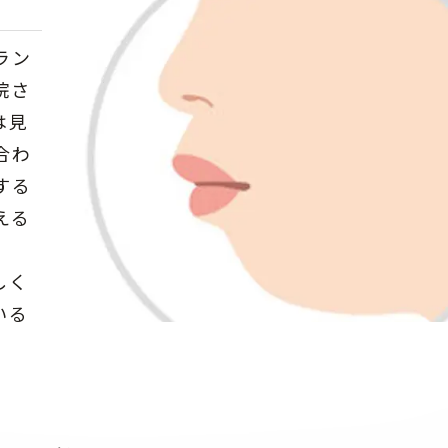
ラン
院さ
は見
合わ
する
える
しく
いる