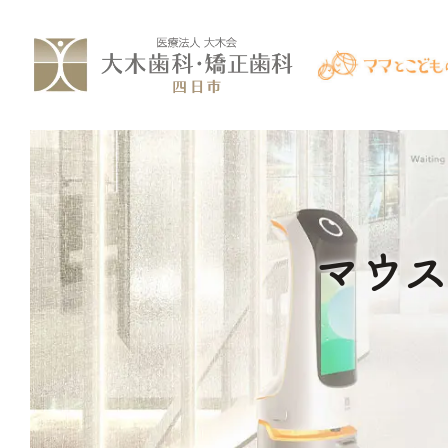
コ
ナ
ン
ビ
テ
ゲ
ン
ー
ツ
シ
へ
ョ
ス
ン
マウ
キ
に
ッ
移
プ
動